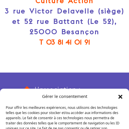
Culture Action
3 rue Victor Delavelle (siège)
et 52 rue Battant (Le 52),
25000 Besançon
T 03 81 41 01 91
L’association
Gérer le consentement
Qui sommes-nous ?
Nos actions
Pour offrir les meilleures expériences, nous utilisons des technologies
Nos missions et valeurs
Rendez-vous conseils
Le 52
telles que les cookies pour stocker et/ou accéder aux informations des
Adhérer
appareils. Le fait de consentir à ces technologies nous permettra de
Rencontres pros et thématiques
Qu'est-ce que c'est ?
COREPS BFC
traiter des données telles que le comportement de navigation ou les ID
Nos partenaires
uniques sur ce site. Le fait de ne pas consentir ou de retirer son