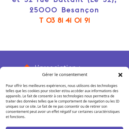
25000 Besançon
T 03 81 41 01 91
L’association
Gérer le consentement
Qui sommes-nous ?
Nos actions
Pour offrir les meilleures expériences, nous utilisons des technologies
Nos missions et valeurs
Rendez-vous conseils
Le 52
telles que les cookies pour stocker et/ou accéder aux informations des
Adhérer
appareils. Le fait de consentir à ces technologies nous permettra de
Rencontres pros et thématiques
Qu'est-ce que c'est ?
COREPS BFC
traiter des données telles que le comportement de navigation ou les ID
Nos partenaires
uniques sur ce site. Le fait de ne pas consentir ou de retirer son
Accompagnements
Boutique en ligne
Missions
consentement peut avoir un effet négatif sur certaines caractéristiques
Transfert de savoir-faire
Nos adhérent·e·s témoignent
Formations
et fonctions.
Matinales métiers
Fonctionnement
Location d’espaces
Gestion sociale et Paie
Boutiques éphémères