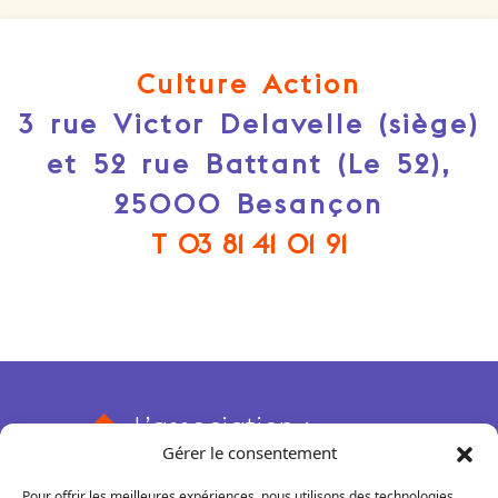
Culture Action
3 rue Victor Delavelle (siège)
et 52 rue Battant (Le 52),
25000 Besançon
T 03 81 41 01 91
L’association
Gérer le consentement
Qui sommes-nous ?
Nos actions
Pour offrir les meilleures expériences, nous utilisons des technologies