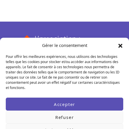
L’association
Gérer le consentement
Qui sommes-nous ?
Nos actions
Pour offrir les meilleures expériences, nous utilisons des technologies
Nos missions et valeurs
Rendez-vous conseils
Le 52
telles que les cookies pour stocker et/ou accéder aux informations des
Adhérer
appareils. Le fait de consentir à ces technologies nous permettra de
Rencontres pros et thématiques
Qu'est-ce que c'est ?
COREPS BFC
traiter des données telles que le comportement de navigation ou les ID
Nos partenaires
uniques sur ce site. Le fait de ne pas consentir ou de retirer son
Accompagnements
Boutique en ligne
Missions
consentement peut avoir un effet négatif sur certaines caractéristiques
Transfert de savoir-faire
Nos adhérent·e·s témoignent
Formations
et fonctions.
Matinales métiers
Fonctionnement
Location d’espaces
Gestion sociale et Paie
Boutiques éphémères
Groupes de travail
Accepter
Rétrospectives
Ressources COREPS BFC
Refuser
Mentions légales