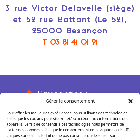
3 rue Victor Delavelle (siège)
et 52 rue Battant (Le 52),
25000 Besançon
T 03 81 41 01 91
L’association
Gérer le consentement
Qui sommes-nous ?
Nos actions
Pour offrir les meilleures expériences, nous utilisons des technologies
Nos missions et valeurs
Rendez-vous conseils
Le 52
telles que les cookies pour stocker et/ou accéder aux informations des
Adhérer
appareils. Le fait de consentir à ces technologies nous permettra de
Rencontres pros et thématiques
Qu'est-ce que c'est ?
COREPS BFC
traiter des données telles que le comportement de navigation ou les ID
Nos partenaires
uniques sur ce site. Le fait de ne pas consentir ou de retirer son
Accompagnements
Boutique en ligne